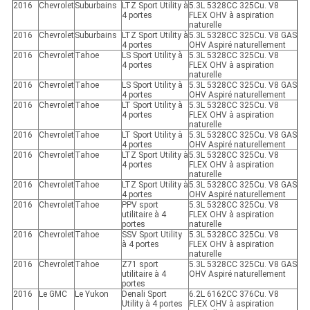
2016
Chevrolet
Suburbains
LTZ Sport Utility à
5.3L 5328CC 325Cu. V8
4 portes
FLEX OHV à aspiration
naturelle
2016
Chevrolet
Suburbains
LTZ Sport Utility à
5.3L 5328CC 325Cu. V8 GAS
4 portes
OHV Aspiré naturellement
2016
Chevrolet
Tahoe
LS Sport Utility à
5.3L 5328CC 325Cu. V8
4 portes
FLEX OHV à aspiration
naturelle
2016
Chevrolet
Tahoe
LS Sport Utility à
5.3L 5328CC 325Cu. V8 GAS
4 portes
OHV Aspiré naturellement
2016
Chevrolet
Tahoe
LT Sport Utility à
5.3L 5328CC 325Cu. V8
4 portes
FLEX OHV à aspiration
naturelle
2016
Chevrolet
Tahoe
LT Sport Utility à
5.3L 5328CC 325Cu. V8 GAS
4 portes
OHV Aspiré naturellement
2016
Chevrolet
Tahoe
LTZ Sport Utility à
5.3L 5328CC 325Cu. V8
4 portes
FLEX OHV à aspiration
naturelle
2016
Chevrolet
Tahoe
LTZ Sport Utility à
5.3L 5328CC 325Cu. V8 GAS
4 portes
OHV Aspiré naturellement
2016
Chevrolet
Tahoe
PPV sport
5.3L 5328CC 325Cu. V8
utilitaire à 4
FLEX OHV à aspiration
portes
naturelle
2016
Chevrolet
Tahoe
SSV Sport Utility
5.3L 5328CC 325Cu. V8
à 4 portes
FLEX OHV à aspiration
naturelle
2016
Chevrolet
Tahoe
Z71 sport
5.3L 5328CC 325Cu. V8 GAS
utilitaire à 4
OHV Aspiré naturellement
portes
2016
Le GMC
Le Yukon
Denali Sport
6.2L 6162CC 376Cu. V8
Utility à 4 portes
FLEX OHV à aspiration