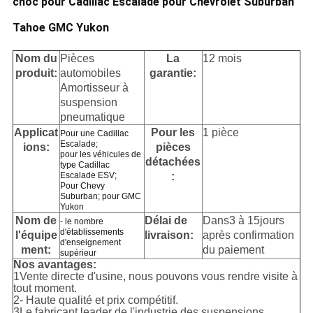
choc pour Cadillac Escalade pour Chevrolet Suburban
Tahoe GMC Yukon
Nom du
Pièces
La
12 mois
produit:
automobiles
garantie:
Amortisseur à
suspension
pneumatique
Applicat
Pour les
1 pièce
Pour une Cadillac
Escalade;
ions:
pièces
pour les véhicules de
détachées
type Cadillac
Escalade ESV;
:
Pour Chevy
Suburban; pour GMC
Yukon
Nom de
Délai de
Dans
3 à 15
jours
- le nombre
d'établissements
l'équipe
livraison:
après confirmation
d'enseignement
ment:
du paiement
supérieur
Nos avantages
:
1Vente directe d'usine, nous pouvons vous rendre visite à
tout moment.
2- Haute qualité et prix compétitif.
3Le fabricant leader de l'industrie des suspensions