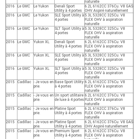
naturelle
2016
Le GMC
Le Yukon
Denali Sport
6.2L 6162CC 376Cu. V8 GAS
Utility à 4 portes
OHV Aspiré naturellement
2016
Le GMC
Le Yukon
SLE Sport Utility à
5.3L 5328CC 325Cu. V8
4 portes
FLEX OHV à aspiration
naturelle
2016
Le GMC
Le Yukon
SLT Sport Utility à
5.3L 5328CC 325Cu. V8
4 portes
FLEX OHV à aspiration
naturelle
2016
Le GMC
Yukon XL
Denali Sport
6.2L 6162CC 376Cu. V8
Utility à 4 portes
FLEX OHV à aspiration
naturelle
2016
Le GMC
Yukon XL
SLE Sport Utility à
5.3L 5328CC 325Cu. V8
4 portes
FLEX OHV à aspiration
naturelle
2016
Le GMC
Yukon XL
SLT Sport Utility à
5.3L 5328CC 325Cu. V8
4 portes
FLEX OHV à aspiration
naturelle
2015
Cadillac
- Je vous en
Base Sport Utility
6.2L 6162CC 376Cu. V8
prie.
à 4 portes
FLEX OHV à aspiration
naturelle
2015
Cadillac
- Je vous en
Un sport utilitaire
6.2L 6162CC 376Cu. V8
prie.
de luxe à 4 portes
FLEX OHV à aspiration
naturelle
2015
Cadillac
- Je vous en
Platine Sport
6.2L 6162CC 376Cu. V8
prie.
Utility à 4 portes
FLEX OHV à aspiration
naturelle
2015
Cadillac
- Je vous en
Platine Sport
6.2L 6162CC 376Cu. V8 GAS
prie.
Utility à 4 portes
OHV Aspiré naturellement
2015
Cadillac
- Je vous en
Premium Sport
6.2L 6162CC 376Cu. V8
prie.
Utility à 4 portes
FLEX OHV à aspiration