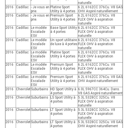
naturelle
2016
Cadillac
- Je vous en
Platine Sport
6.2L 6162CC 376Cu. V8 GAS
prie.
Utility à 4 portes
OHV Aspiré naturellement
2016
Cadillac
- Je vous en
Premium Sport
6.2L 6162CC 376Cu. V8
prie.
Utility à 4 portes
FLEX OHV à aspiration
naturelle
2016
Cadillac
Le modèle
Base Sport Utility
6.2L 6162CC 376Cu. V8
Escalade
à 4 portes
FLEX OHV à aspiration
ESV
naturelle
2016
Cadillac
Le modèle
Un sport utilitaire
6.2L 6162CC 376Cu. V8
Escalade
de luxe à 4 portes
FLEX OHV à aspiration
ESV
naturelle
2016
Cadillac
Le modèle
Platine Sport
6.2L 6162CC 376Cu. V8
Escalade
Utility à 4 portes
FLEX OHV à aspiration
ESV
naturelle
2016
Cadillac
Le modèle
Premium Sport
6.2L 6162CC 376Cu. V8
Escalade
Utility à 4 portes
FLEX OHV à aspiration
ESV
naturelle
2016
Cadillac
Le modèle
Premium Sport
6.2L 6162CC 376Cu. V8 GAS
Escalade
Utility à 4 portes
OHV Aspiré naturellement
ESV
2016
Chevrolet
Suburbains
HD Sport Utility à
6.0L 5967CC 364Cu. Dans.
4 portes
V8 GAS Aspiré naturellement
2016
Chevrolet
Suburbains
LS Sport Utility à
5.3L 5328CC 325Cu. V8
4 portes
FLEX OHV à aspiration
naturelle
2016
Chevrolet
Suburbains
LT Sport Utility à
5.3L 5328CC 325Cu. V8
4 portes
FLEX OHV à aspiration
naturelle
2016
Chevrolet
Suburbains
LT Sport Utility à
5.3L 5328CC 325Cu. V8 GAS
4 portes
OHV Aspiré naturellement