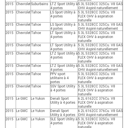
2015
Chevrolet
Suburbains
LTZ Sport Utility à
5.3L 5328CC 325Cu. V8 GAS
4 portes
OHV Aspiré naturellement
2015
Chevrolet
Tahoe
LS Sport Utility à
5.3L 5328CC 325Cu. V8
4 portes
FLEX OHV à aspiration
naturelle
2015
Chevrolet
Tahoe
LS Sport Utility à
5.3L 5328CC 325Cu. V8 GAS
4 portes
OHV Aspiré naturellement
2015
Chevrolet
Tahoe
LT Sport Utility à
5.3L 5328CC 325Cu. V8
4 portes
FLEX OHV à aspiration
naturelle
2015
Chevrolet
Tahoe
LT Sport Utility à
5.3L 5328CC 325Cu. V8 GAS
4 portes
OHV Aspiré naturellement
2015
Chevrolet
Tahoe
LTZ Sport Utility à
5.3L 5328CC 325Cu. V8
4 portes
FLEX OHV à aspiration
naturelle
2015
Chevrolet
Tahoe
LTZ Sport Utility à
5.3L 5328CC 325Cu. V8 GAS
4 portes
OHV Aspiré naturellement
2015
Chevrolet
Tahoe
PPV sport
5.3L 5328CC 325Cu. V8
utilitaire à 4
FLEX OHV à aspiration
portes
naturelle
2015
Chevrolet
Tahoe
SSV Sport Utility
5.3L 5328CC 325Cu. V8
à 4 portes
FLEX OHV à aspiration
naturelle
2015
Le GMC
Le Yukon
Denali Sport
6.2L 6162CC 376Cu. V8
Utility à 4 portes
FLEX OHV à aspiration
naturelle
2015
Le GMC
Le Yukon
Denali Sport
6.2L 6162CC 376Cu. V8 GAS
Utility à 4 portes
OHV Aspiré naturellement
2015
Le GMC
Le Yukon
SLE Sport Utility à
5.3L 5328CC 325Cu. V8
4 portes
FLEX OHV à aspiration
naturelle