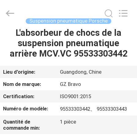
Limited.
All
Rights
Reserved.
Developed
Suspension pneumatique Porsche
by
ECER
L'absorbeur de chocs de la
MAISON
suspension pneumatique
DES
arrière MCV.VC 95533303442
PRODUITS
Lieu d'origine:
Guangdong, Chine
AU
Nom de marque:
GZ Bravo
SUJET
Certification:
ISO9001:2015
DE
Numéro de modèle:
95533303442、 95533303443
NOUS
Quantité de
1 pièce
commande min:
VISITE