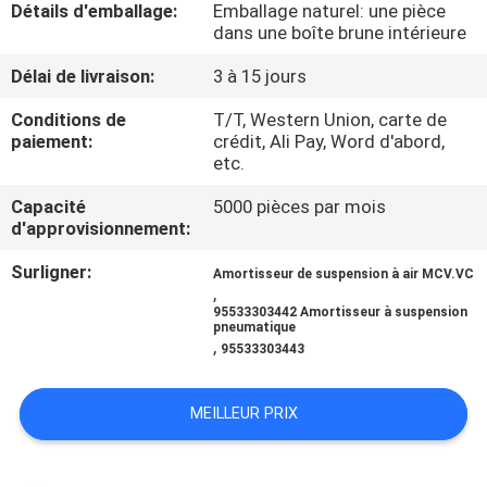
Détails d'emballage:
Emballage naturel: une pièce
D'USINE
dans une boîte brune intérieure
Délai de livraison:
3 à 15 jours
CONTRÔLE
Conditions de
T/T, Western Union, carte de
DE
paiement:
crédit, Ali Pay, Word d'abord,
QUALITÉ
etc.
Capacité
5000 pièces par mois
CONTACTEZ-
d'approvisionnement:
NOUS
Surligner:
Amortisseur de suspension à air MCV.VC
,
95533303442 Amortisseur à suspension
pneumatique
DEMANDEZ
,
95533303443
UNE
CITATION
MEILLEUR PRIX
PLAN