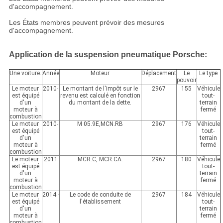
d'accompagnement.
Les États membres peuvent prévoir des mesures
d'accompagnement.
Application de la suspension pneumatique Porsche:
Une voiture.
Année
Moteur
Déplacement
Le
Le type
pouvoir
Le moteur
2010-
Le montant de l'impôt sur le
2967
155
Véhicule
est équipé
revenu est calculé en fonction
tout-
d'un
du montant de la dette.
terrain
moteur à
fermé
combustion
Le moteur
2010-
M 05.9E,MCN.RB
2967
176
Véhicule
est équipé
tout-
d'un
terrain
moteur à
fermé
combustion
Le moteur
2011
MCR.C, MCR.CA.
2967
180
Véhicule
est équipé
tout-
d'un
terrain
moteur à
fermé
combustion
Le moteur
2014 -
Le code de conduite de
2967
184
Véhicule
est équipé
l'établissement
tout-
d'un
terrain
moteur à
fermé
combustion