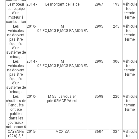
Le moteur
2014 -
Le montant de l'aide
2967
193
Véhicule
est équipé
tout-
d'un
terrain
moteur à
fermé
combustion
Les
2010-
M
2995
245
Véhicule
véhicules
06.EC,MCG.E,MCG.EA,MCG.FA
tout-
ne doivent
terrain
pas être
fermé
équipés
d'un
système de
freinage.
Les
2014 -
M
2995
306
Véhicule
véhicules
06.EC,MCG.E,MCG.EA,MCG.FA
tout-
ne doivent
terrain
pas être
fermé
équipés
d'un
système de
freinage.
Les
2010-
M 55. Je vous en
3598
220
Véhicule
résultats de
prie.02MCE.YA est
tout-
l'enquête
terrain
ont été
fermé
publiés
dans les
journaux
nationaux.6
CAYENNE
2015-
MCX.ZA
3604
324
Véhicule
(92A) 3,6
tout-