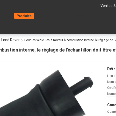
Ventes &
Aperçu
Produits
A propos de nous
Contact
Demande de
 Land Rover
Pour les véhicules à moteur à combustion interne, le réglage de l'é
ustion interne, le réglage de l'échantillon doit être e
Détai
Lieu d
Nom d
Certifi
Numér
Cond
Quan