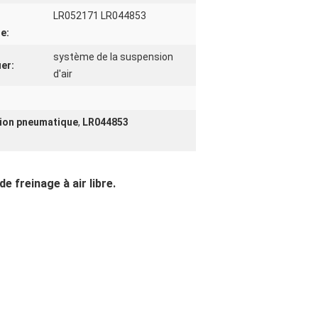
t
LR052171 LR044853
ne:
système de la suspension
ier:
d'air
sion pneumatique
,
LR044853
e freinage à air libre.