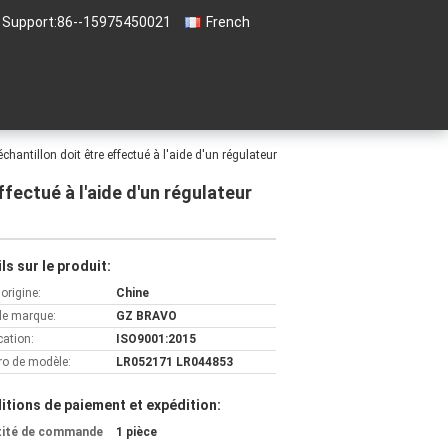
 Support:
86--15975450021
French
 soumission
chantillon doit être effectué à l'aide d'un régulateur
ffectué à l'aide d'un régulateur
ls sur le produit:
'origine:
Chine
e marque:
GZ BRAVO
cation:
ISO9001:2015
o de modèle:
LR052171 LR044853
itions de paiement et expédition:
tité de commande
1 pièce