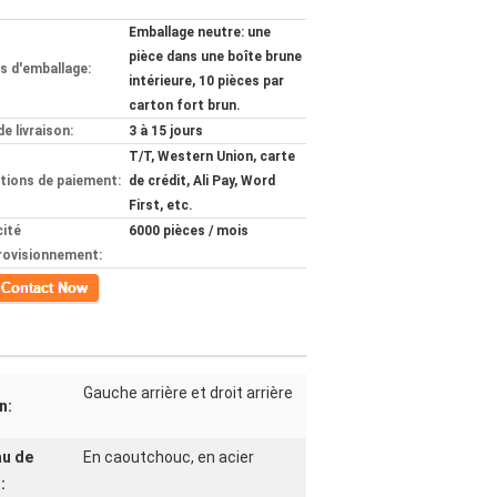
Emballage neutre: une
pièce dans une boîte brune
ls d'emballage:
intérieure, 10 pièces par
carton fort brun.
de livraison:
3 à 15 jours
T/T, Western Union, carte
tions de paiement:
de crédit, Ali Pay, Word
First, etc.
ité
6000 pièces / mois
rovisionnement:
ct
Gauche arrière et droit arrière
n:
au de
En caoutchouc, en acier
: