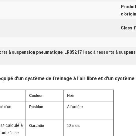
Produi
d'origi
Classif
orts à suspension pneumatique
,
LR052171 sac à ressorts à suspen
équipé d'un système de freinage à l'air libre et d'un système d
Couleur
Noir
pé d'un
Position
À l'arrière
st calculé à
Garantie
12 mois
'aide.
Je ne